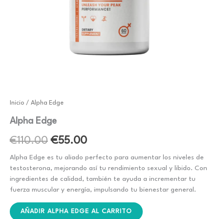
Inicio
/ Alpha Edge
Alpha Edge
El
El
€
110.00
€
55.00
precio
precio
Alpha Edge es tu aliado perfecto para aumentar los niveles de
testosterona, mejorando así tu rendimiento sexual y libido. Con
original
actual
ingredientes de calidad, también te ayuda a incrementar tu
fuerza muscular y energía, impulsando tu bienestar general.
era:
es:
€110.00.
€55.00.
AÑADIR ALPHA EDGE AL CARRITO