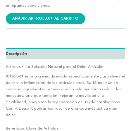
era:
es:
en óptimas condiciones.
€78.00.
€39.00.
AÑADIR ARTROLUX+ AL CARRITO
Descripción
Artrolux+: La Solución Natural para el Dolor Articular
Artrolux+
es una crema diseñada específicamente para aliviar el
dolor y la inflamación de las articulaciones. Su fórmula única
combina ingredientes activos que no solo ayudan a reducir las
molestias, sino que también mejoran la movilidad y la
flexibilidad, apoyando la regeneración del tejido cartilaginoso.
Con
Artrolux+
, podrás disfrutar de una vida más activa y sin
dolor.
Beneficios Clave de Artrolux+