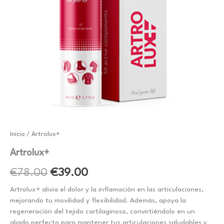
Inicio
/ Artrolux+
Artrolux+
El
El
€
78.00
€
39.00
precio
precio
Artrolux+ alivia el dolor y la inflamación en las articulaciones,
mejorando tu movilidad y flexibilidad. Además, apoya la
original
actual
regeneración del tejido cartilaginoso, convirtiéndolo en un
aliado perfecto para mantener tus articulaciones saludables y