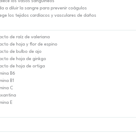
alece los vasos sanguíneos
a a diluir la sangre para prevenir coágulos
ege los tejidos cardíacos y vasculares de daños
acto de raíz de valeriana
acto de hoja y flor de espino
acto de bulbo de ajo
acto de hoja de ginkgo
acto de hoja de ortiga
mina B6
mina B1
mina C
axantina
mina E