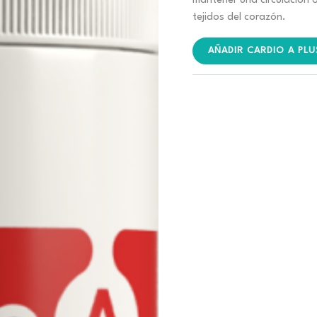
mantener una circulación 
era:
es
tejidos del corazón.
€78.00.
€
AÑADIR CARDIO A PLU