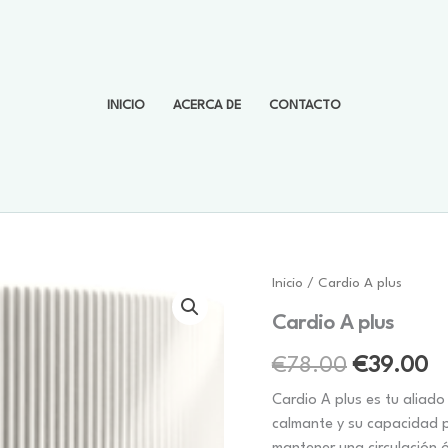
INICIO
ACERCA DE
CONTACTO
Inicio
/ Cardio A plus
Cardio A plus
El
El
€
78.00
€
39.00
precio
pr
Cardio A plus es tu aliado
calmante y su capacidad p
original
a