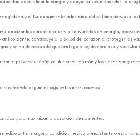
pacidad de purificar la sangre y apoyar la salud vascular, la ortig
hemoglobina y el funcionamiento adecuado del sistema nervioso, e
.
etabolizar los carbohidratos y a convertirlos en energía, apoyo i
ntioxidante, contribuye a la salud del corazón al proteger los vas
gas y se ha demostrado que protege el tejido cardíaco y vascular d
dan a prevenir el daño celular en el corazón y los vasos sanguíne
se recomienda seguir las siguientes instrucciones:
 comidas para maximizar la absorción de nutrientes.
 médico si tiene alguna condición médica preexistente o está to