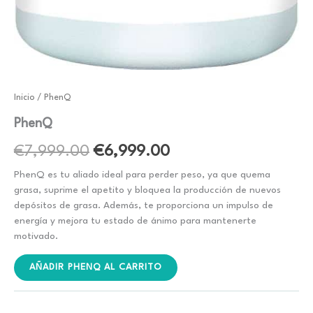
Inicio
/ PhenQ
PhenQ
El
El
€
7,999.00
€
6,999.00
precio
precio
PhenQ es tu aliado ideal para perder peso, ya que quema
grasa, suprime el apetito y bloquea la producción de nuevos
original
actual
depósitos de grasa. Además, te proporciona un impulso de
energía y mejora tu estado de ánimo para mantenerte
era:
es:
motivado.
€7,999.00.
€6,999.00.
AÑADIR PHENQ AL CARRITO