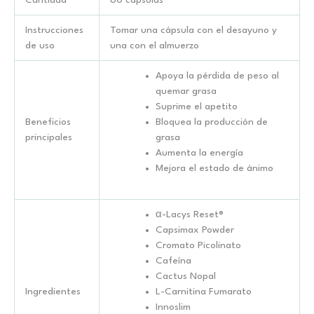
Cantidad
60 cápsulas
Instrucciones
Tomar una cápsula con el desayuno y
de uso
una con el almuerzo
Apoya la pérdida de peso al
quemar grasa
Suprime el apetito
Beneficios
Bloquea la producción de
principales
grasa
Aumenta la energía
Mejora el estado de ánimo
α-Lacys Reset®
Capsimax Powder
Cromato Picolinato
Cafeína
Cactus Nopal
Ingredientes
L-Carnitina Fumarato
Innoslim